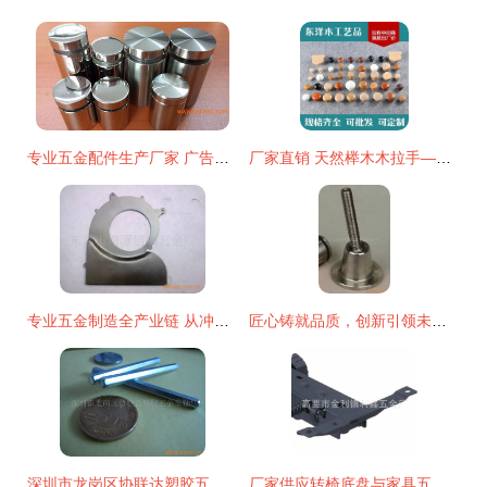
专业五金配件生产厂家 广告钉、广告螺丝、不锈钢广告钉一站式采购指南
厂家直销 天然榉木木拉手——精选家具五金配件，提升家居质感
专业五金制造全产业链 从冲压加工到精密模具开发
匠心铸就品质，创新引领未来——记浙江省慈溪市奇鑫五金配件厂
深圳市龙岗区协联达塑胶五金车轴厂电子五金件产品列表与专业应用
厂家供应转椅底盘与家具五金配件 高要市金利镇利鑫五金厂的专业优势